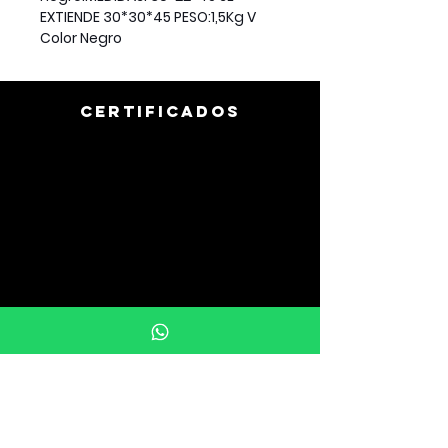
EXTIENDE 30*30*45 PESO:1,5Kg V
Color Negro
CERTIFICADOS
info@uprintargentina.com.ar
011-3107-9510
Buenos Aires, Argentina