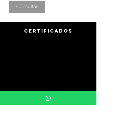
Consultar
CERTIFICADOS
info@uprintargentina.com.ar
011-3107-9510
Buenos Aires, Argentina