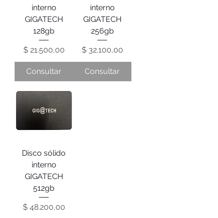
interno
interno
GIGATECH
GIGATECH
128gb
256gb
Precio
Precio
$ 21.500,00
$ 32.100,00
Consultar
Consultar
Disco sólido
interno
GIGATECH
512gb
Precio
$ 48.200,00