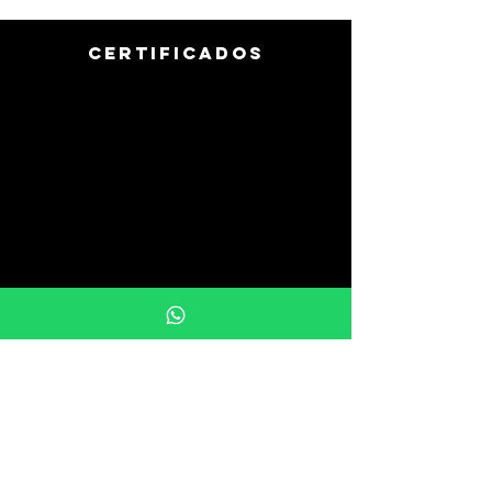
CERTIFICADOS
info@uprintargentina.com.ar
011-3107-9510
Buenos Aires, Argentina