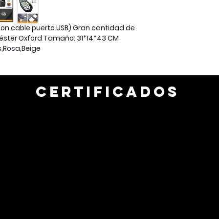
 (con cable puerto USB) Gran cantidad de
iéster Oxford Tamaño: 31*14*43 CM
s,Rosa,Beige
CERTIFICADOS