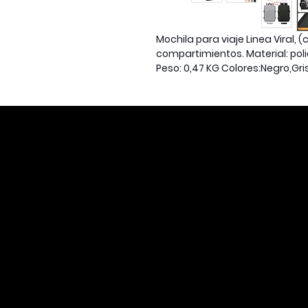
Mochila para viaje Linea Viral,
compartimientos. Material: pol
Peso: 0,47 KG Colores:Negro,Gri