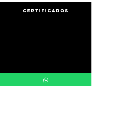
CERTIFICADOS
info@uprintargentina.com.ar
011-3107-9510
Buenos Aires, Argentina