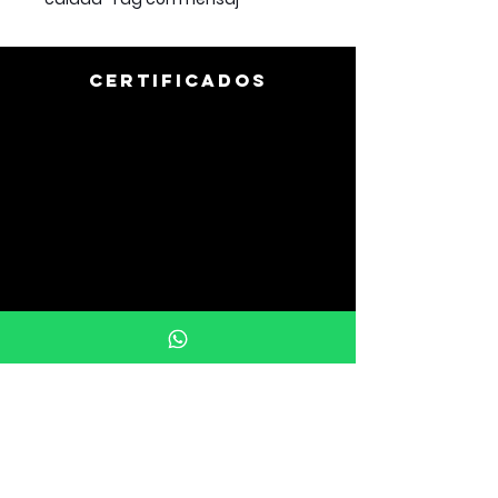
CERTIFICADOS
info@uprintargentina.com.ar
011-3107-9510
Buenos Aires, Argentina