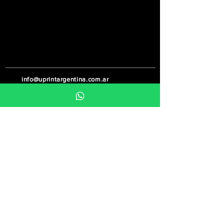
info@uprintargentina.com.ar
011-3107-9510
Buenos Aires, Argentina
¡Seguinos!